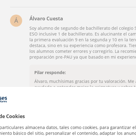
Álvaro Cuesta
Á
Soy alumno de segundo de bachillerato del colegio 
ESO inclusive 1 de bachillerato. Es alucinante el ca
la primera evaluación 9 en la segunda y 10 en la ter
destaca, sino en su experiencia como profesora. Ti
los alumnos cometer errores y corregirlo. La recom
preparación pre-PAU ya que basado en mi experienci
Pilar responde:
Álvaro, muchísimas gracias por tu valoración. Me
ayudado a entender mejor la asignatura y sobre t
Tu evolución ha sido fruto del trabajo constante 
esta etapa tan importante. Mucha suerte en la PA
 de Cookies
Ver todas las valoraciones
particulares almacena datos, tales como cookies, para garantizar el
ento básico del sitio, personalizar el contenido, adaptar los anunc