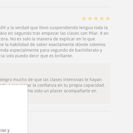
★
★
★
★
★
SEK y la verdad que llevo suspendiendo lengua toda la
mbio en segundo tras empezar las clases con Pilar. 8 en
cera. No es solo la manera de explicar en lo que
ene la habilidad de saber exactamente dónde solemos
ienda especialmente para segundo de bachillerato y
a solo puedo decir que es brillante.
 alegro mucho de que las clases intensivas te hayan
odo a recuperar la confianza en tu propia capacidad.
y del esfuerzo. Ha sido un placer acompañarte en
U.
ios y