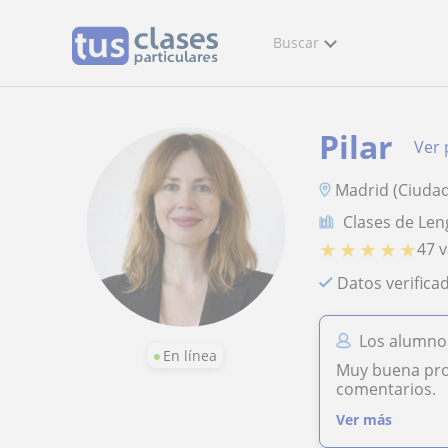
Buscar
Pilar
Ver 
Madrid (Ciudad
Clases de Len
★
★
★
★
★
47 
Datos verifica
Los alumnos
En línea
Muy buena prof
comentarios.
Ver más