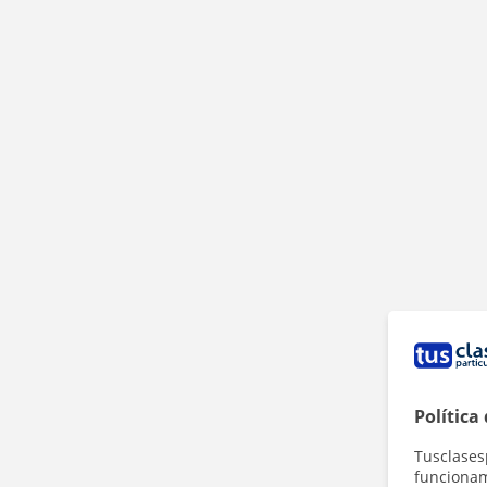
Política
Tusclases
funcionami