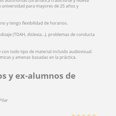
es autónomas (Gramática tradicional y Nueva
a universidad para mayores de 25 años y
o y tengo flexibilidad de horarios.
izaje (TDAH, dislexia...), problemas de conducta
con todo tipo de material incluido audiovisual.
ámicas y amenas basadas en la práctica.
os y ex-alumnos de
ilar
★
★
★
★
★