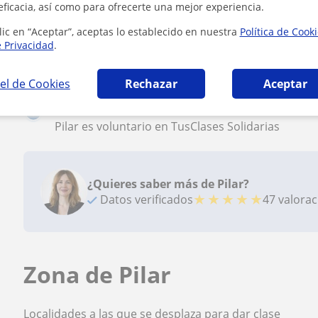
eficacia, así como para ofrecerte una mejor experiencia.
Reconocimientos
lic en “Aceptar”, aceptas lo establecido en nuestra
Política de Cook
e Privacidad
.
Profesor verificado
Pilar tiene el Perfil Verificado
el de Cookies
Rechazar
Aceptar
Profesor Voluntario
Pilar es voluntario en TusClases Solidarias
¿Quieres saber más de Pilar?
★
★
★
★
★
Datos verificados
47 valora
Zona de Pilar
Localidades a las que se desplaza para dar clase