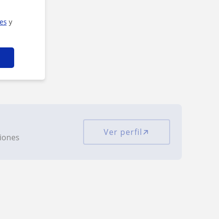
ies
y
Ver perfil
ciones