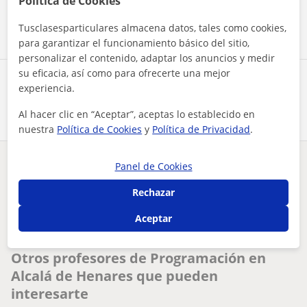
Política de Cookies
Contactar ahora
Tusclasesparticulares almacena datos, tales como cookies,
para garantizar el funcionamiento básico del sitio,
personalizar el contenido, adaptar los anuncios y medir
su eficacia, así como para ofrecerte una mejor
Comparte a este profesor
experiencia.
Al hacer clic en “Aceptar”, aceptas lo establecido en
nuestra
Política de Cookies
y
Política de Privacidad
.
Panel de Cookies
¿Hay algún error en este perfil?
Cuéntanos
Rechazar
Tus clases particulares
Programación
Madrid
Alcalá de Henares
Aceptar
clases de programación, bases de datos,big data y cloud
Otros profesores de Programación en
Alcalá de Henares que pueden
interesarte