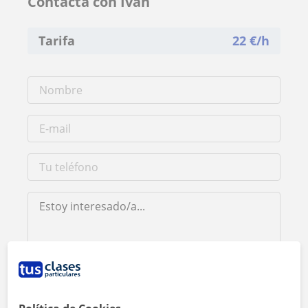
Contacta con Ivan
Tarifa
22
€/h
Al hacer clic, aceptas nuestro
aviso legal
y de
privacidad