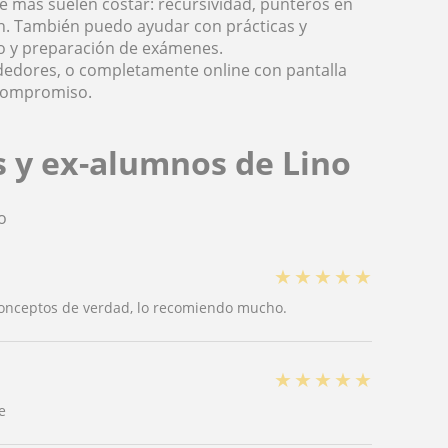
ue más suelen costar: recursividad, punteros en
hon. También puedo ayudar con prácticas y
co y preparación de exámenes.
ededores, o completamente online con pantalla
 compromiso.
s y ex-alumnos de Lino
o
★
★
★
★
★
conceptos de verdad, lo recomiendo mucho.
★
★
★
★
★
e