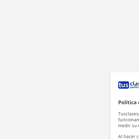
Política
Tusclases
funcionami
medir su 
Al hacer c