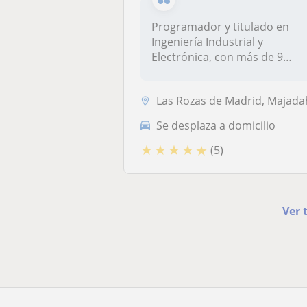
Programador y titulado en
Ingeniería Industrial y
Electrónica, con más de 9
años de...
Las Rozas de Madrid, Majadahonda, Torrelodones, Villanueva del Pardill
Se desplaza a domicilio
★
★
★
★
★
(5)
Ver 