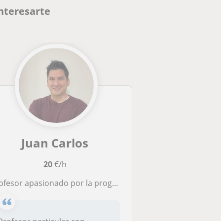
nteresarte
Juan Carlos
20
€/h
esor apasionado por la programación web con 8 años de experiencia para estudiantes de cualquier edad y nivel.