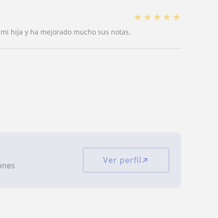
★
★
★
★
★
 mi hija y ha mejorado mucho sus notas.
Ver perfil
iones