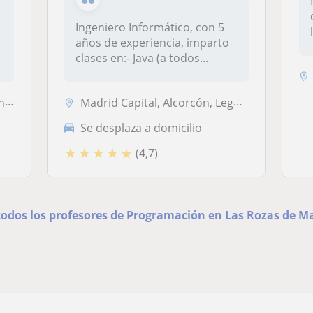
Ingeniero Informático, con 5
años de experiencia, imparto
clases en:- Java (a todos...
...
Madrid Capital, Alcorcón, Leganés, Pozuelo de Alarcón, Boadilla del Mo...
Se desplaza a domicilio
★
★
★
★
★
(4,7)
todos los profesores de Programación en Las Rozas de M