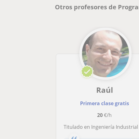
Otros profesores de Progr
Raúl
Primera clase gratis
20
€/h
Titulado en Ingeniería Industrial y Electrónica, y programador con más de 9 años de experiencia,se ofrece para dar clases particulare