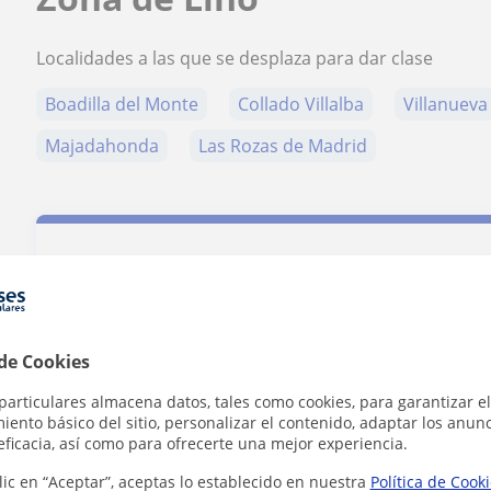
Localidades a las que se desplaza para dar clase
Boadilla del Monte
Collado Villalba
Villanueva 
Majadahonda
Las Rozas de Madrid
Contacta con Lino
 de Cookies
Tarifa
22
€/h
particulares almacena datos, tales como cookies, para garantizar el
ento básico del sitio, personalizar el contenido, adaptar los anunc
eficacia, así como para ofrecerte una mejor experiencia.
1ª clase gratis
lic en “Aceptar”, aceptas lo establecido en nuestra
Política de Cook