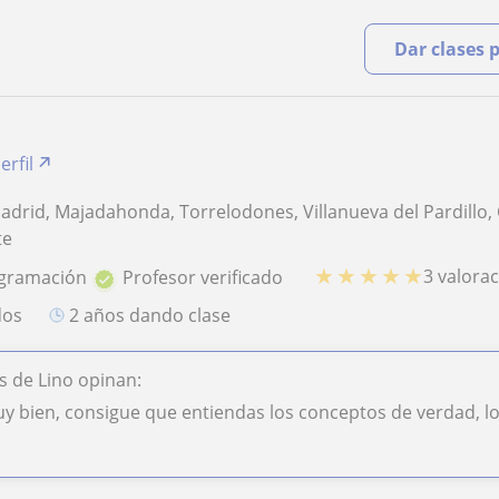
Dar clases 
erfil
adrid, Majadahonda, Torrelodones, Villanueva del Pardillo, C
te
★
★
★
★
★
3 valora
ogramación
Profesor verificado
dos
2 años dando clase
 de Lino opinan:
uy bien, consigue que entiendas los conceptos de verdad,