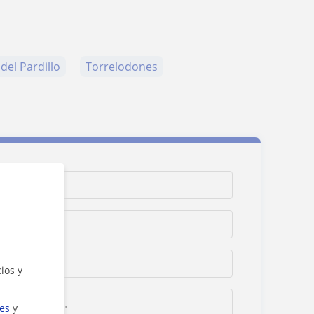
del Pardillo
Torrelodones
ios y
ies
y