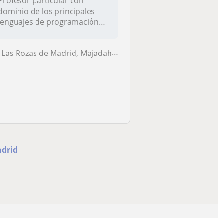
Profesor particular con
dominio de los principales
lenguajes de programación
web. Te...
Las Rozas de Madrid, Majadahonda
adrid