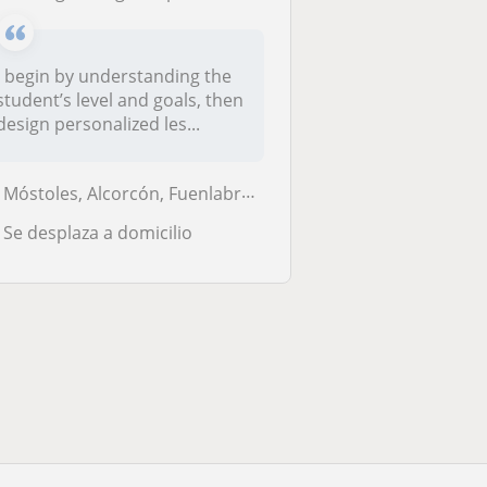
I begin by understanding the
student’s level and goals, then
design personalized les...
Móstoles, Alcorcón, Fuenlabrada, Villaviciosa de Odón
Se desplaza a domicilio