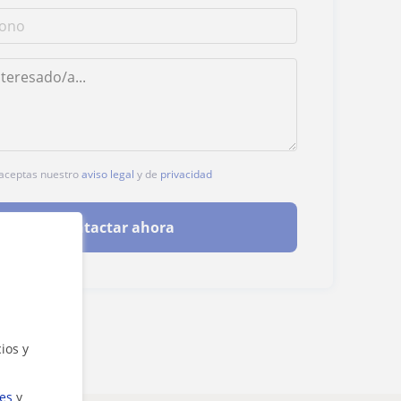
, aceptas nuestro
aviso legal
y de
privacidad
Contactar ahora
ios y
ies
y