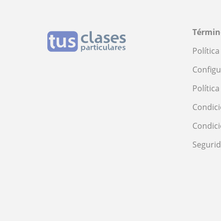
Términ
Polític
Configu
Polític
Condici
Condic
Seguri