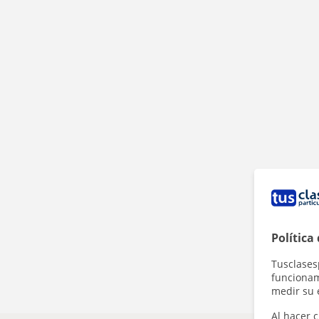
Política
Tusclases
funcionami
medir su 
Al hacer c