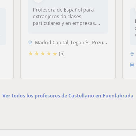
Profesora de Español para
extranjeros da clases
particulares y en empresas.
Más de d...
Madrid Capital, Leganés, Pozuelo de Alarcón, Fuenlabrada, Coslada, Getafe, Parla, Pinto
★
★
★
★
★
(5)
Ver todos los profesores de Castellano en Fuenlabrada