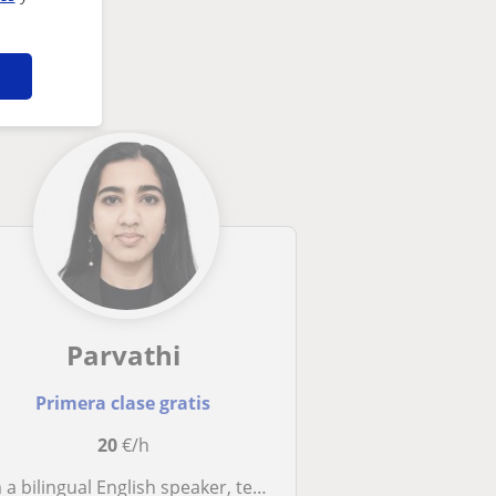
Parvathi
Primera clase gratis
20
€/h
 bilingual English speaker, teaching children, teenagers and adults through clear and engaging lessons