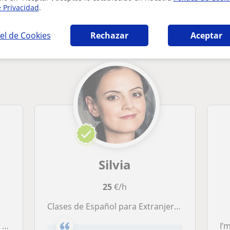
e Privacidad
.
llano en Fuenlabrada que pueden interesarte
el de Cookies
Rechazar
Aceptar
Silvia
25
€/h
Clases de Español para Extranjeros presenciales y online/Spanish classes
a
I’m a