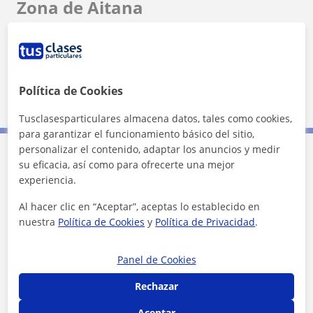
Zona de Aitana
Localidades a las que se desplaza para dar clase
Madrid (Ciudad)
Móstoles
Leganés
Política de Cookies
Getafe
Fuenlabrada
Alcorcón
Tusclasesparticulares almacena datos, tales como cookies,
para garantizar el funcionamiento básico del sitio,
personalizar el contenido, adaptar los anuncios y medir
su eficacia, así como para ofrecerte una mejor
Contacta con Aitana
experiencia.
Al hacer clic en “Aceptar”, aceptas lo establecido en
Tarifa
10
€/h
nuestra
Política de Cookies
y
Política de Privacidad
.
1ª clase gratis
Panel de Cookies
Rechazar
Aceptar