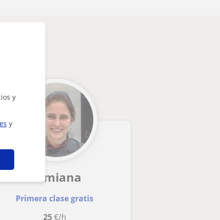
ios y
ies
y
Rumiana
Primera clase gratis
25
€/h