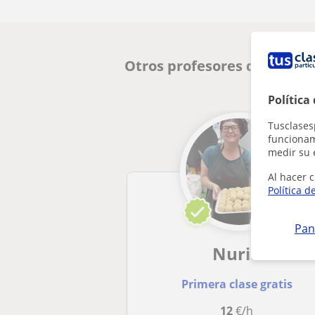
Otros profesores de Cocin
Política
Tusclases
funcionami
medir su 
Al hacer c
Política d
Pan
Nuria
Primera clase gratis
12
€/h