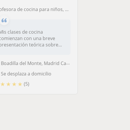
fesora de cocina para niños, adolescentes y adultos, con más de 16 años de experiencia
Mis clases de cocina
comienzan con una breve
presentación teórica sobre
conceptos en...
Boadilla del Monte, Madrid Capital, Majadahonda, Pozuelo de Alarcón, V...
Se desplaza a domicilio
★
★
★
★
(5)