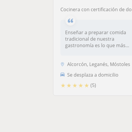
Cocinera con certificación de docencia y experiencia superior a 27 años, imparte masterclass de cocina tradicional, nivel bás
Enseñar a preparar comida
tradicional de nuestra
gastronomía es lo que más
me gusta....
Alcorcón, Leganés, Móstoles
Se desplaza a domicilio
★
★
★
★
★
(5)