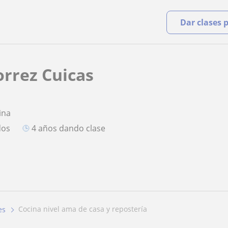
Dar clases 
orrez Cuicas
ina
dos
4 años dando clase
cocina nivel ama de casa y repostería
es