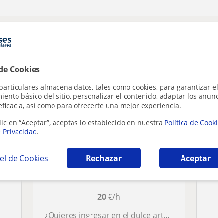
a en Móstoles que pueden interesarte
 de Cookies
particulares almacena datos, tales como cookies, para garantizar el
ento básico del sitio, personalizar el contenido, adaptar los anunc
eficacia, así como para ofrecerte una mejor experiencia.
lic en “Aceptar”, aceptas lo establecido en nuestra
Política de Cook
e Privacidad
.
el de Cookies
Rechazar
Aceptar
Marlene
20
€/h
¿Quieres ingresar en el dulce arte de la pastelería? Comienza tu emprendimiento y saca el pastelero/a que llevas dentro