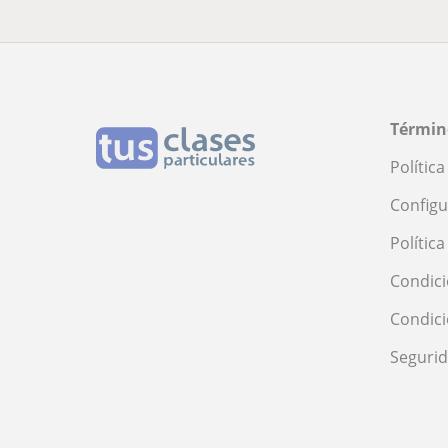
Términ
Polític
Configu
Polític
Condici
Condic
Seguri