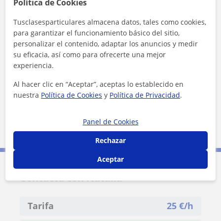
Política de Cookies
Localidades a las que se desplaza para dar clase
Madrid (Ciudad)
Alcobendas
Tusclasesparticulares almacena datos, tales como cookies,
para garantizar el funcionamiento básico del sitio,
personalizar el contenido, adaptar los anuncios y medir
+
−
su eficacia, así como para ofrecerte una mejor
experiencia.
Al hacer clic en “Aceptar”, aceptas lo establecido en
nuestra
Política de Cookies
y
Política de Privacidad
.
Panel de Cookies
10 km
5 mi
Leaflet
| ©
OpenStreetMap
contributors
Rechazar
Aceptar
Contacta con Natalia
Tarifa
25
€/h