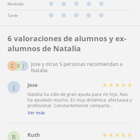
Mediodía
Tarde
6 valoraciones de alumnos y ex-
alumnos de Natalia
Jose y otras 5 personas recomiendan a
C
R
J
Natalia
★
★
★
★
★
Jose
J
Natalia ha sido de gran ayuda para mi hijo. Nos
ha ayudado mucho. Es muy dinámica, afectuosa y
profesional. Constantemente comparte
estrategias para hacer del aprendizaje algo
Ver más
sencillo y divertido. La recomiendo ampliamente.
★
★
★
★
★
Ruth
R