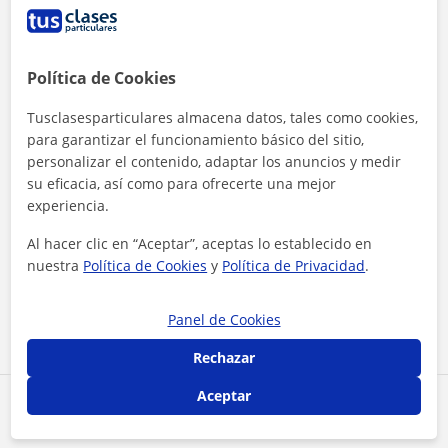
Política de Cookies
Tusclasesparticulares almacena datos, tales como cookies,
para garantizar el funcionamiento básico del sitio,
personalizar el contenido, adaptar los anuncios y medir
su eficacia, así como para ofrecerte una mejor
experiencia.
Al hacer clic en “Aceptar”, aceptas lo establecido en
Al hacer clic, aceptas nuestro
aviso legal
y de
privacidad
nuestra
Política de Cookies
y
Política de Privacidad
.
Contactar ahora
Panel de Cookies
Rechazar
Aceptar
Comparte a este profesor