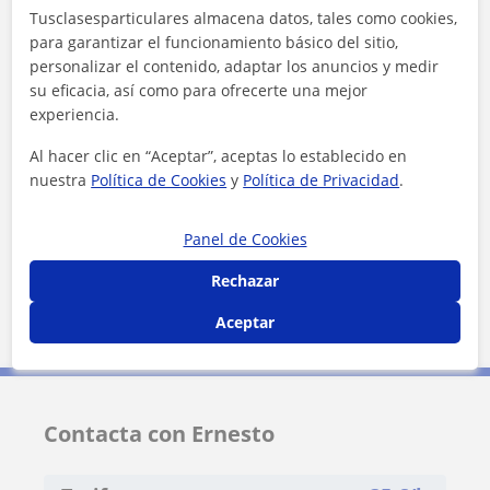
Tusclasesparticulares almacena datos, tales como cookies,
para garantizar el funcionamiento básico del sitio,
Localidades a las que se desplaza para dar clase
personalizar el contenido, adaptar los anuncios y medir
Colmenar Viejo
su eficacia, así como para ofrecerte una mejor
experiencia.
+
−
Al hacer clic en “Aceptar”, aceptas lo establecido en
nuestra
Política de Cookies
y
Política de Privacidad
.
Panel de Cookies
Rechazar
2 km
Aceptar
1 mi
Leaflet
| ©
OpenStreetMap
contributors
Contacta con Ernesto