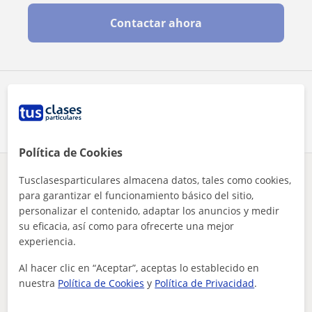
Contactar ahora
Comparte a este profesor
Política de Cookies
Tusclasesparticulares almacena datos, tales como cookies,
¿Hay algún error en este perfil?
Cuéntanos
para garantizar el funcionamiento básico del sitio,
personalizar el contenido, adaptar los anuncios y medir
Tus clases particulares
Entrenador personal
Madrid
su eficacia, así como para ofrecerte una mejor
Algete
entrenador personal con 15 años de experiencia ofrece sus se...
experiencia.
Al hacer clic en “Aceptar”, aceptas lo establecido en
Otros profesores de Entrenador personal
nuestra
Política de Cookies
y
Política de Privacidad
.
en Algete que pueden interesarte