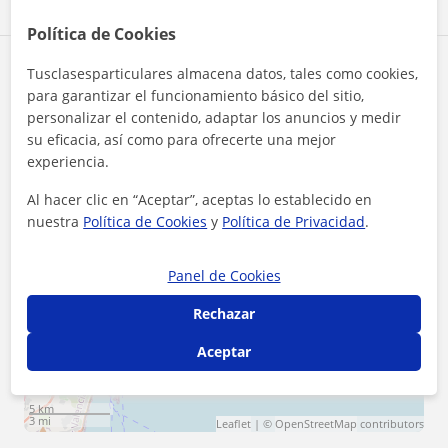
Política de Cookies
Zona de Marco
Tusclasesparticulares almacena datos, tales como cookies,
para garantizar el funcionamiento básico del sitio,
personalizar el contenido, adaptar los anuncios y medir
Localidades a las que se desplaza para dar clase
su eficacia, así como para ofrecerte una mejor
experiencia.
Sant Joan D'Alacant
Mutxamel
Al hacer clic en “Aceptar”, aceptas lo establecido en
El Campello
Alicante (Ciudad)
nuestra
Política de Cookies
y
Política de Privacidad
.
+
−
Panel de Cookies
Rechazar
Aceptar
5 km
3 mi
Leaflet
| ©
OpenStreetMap
contributors