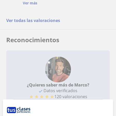
evolución tanto en la posición como en el golpe.
Ver más
Muy recomendable.
Ver todas las valoraciones
Reconocimientos
¿Quieres saber más de Marco?
Datos verificados
★
★
★
★
★
120 valoraciones
Ver perfil