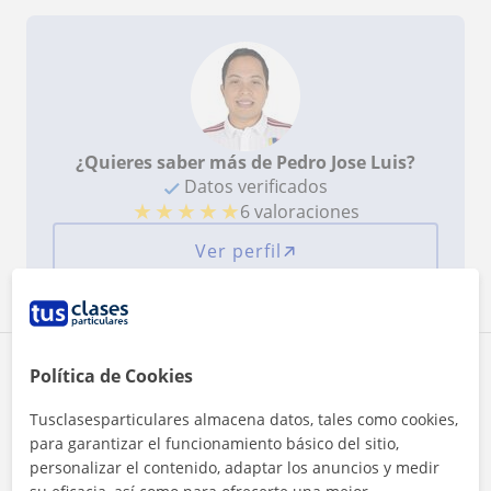
¿Quieres saber más de Pedro Jose Luis?
Datos verificados
★
★
★
★
★
6 valoraciones
Ver perfil
Zona de Pedro Jose Luis
Política de Cookies
Tusclasesparticulares almacena datos, tales como cookies,
Localidades a las que se desplaza para dar clase
para garantizar el funcionamiento básico del sitio,
personalizar el contenido, adaptar los anuncios y medir
Majadahonda
San Sebastián de los Reyes