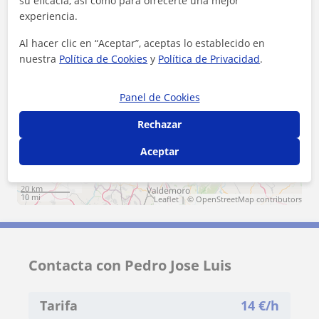
su eficacia, así como para ofrecerte una mejor
Moraleja de Enmedio
Madrid (Ciudad)
experiencia.
Alcobendas
Al hacer clic en “Aceptar”, aceptas lo establecido en
nuestra
Política de Cookies
y
Política de Privacidad
.
+
−
Panel de Cookies
Rechazar
Aceptar
20 km
10 mi
Leaflet
| ©
OpenStreetMap
contributors
Contacta con Pedro Jose Luis
Tarifa
14
€/h