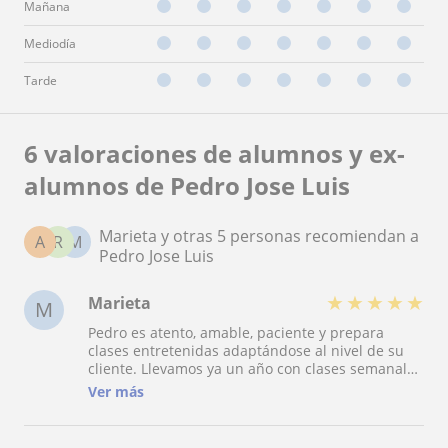
Mañana
Mediodía
Tarde
6 valoraciones de alumnos y ex-
alumnos de Pedro Jose Luis
Marieta y otras 5 personas recomiendan a
A
R
M
Pedro Jose Luis
★
★
★
★
★
Marieta
M
Pedro es atento, amable, paciente y prepara
clases entretenidas adaptándose al nivel de su
cliente. Llevamos ya un año con clases semanales
y lo recomendaría sin dudarlo para personas de
Ver más
cualquier edad y nivel. :) ¡Gracias, Pedro!