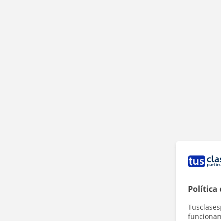
Política
Tusclases
funcionami