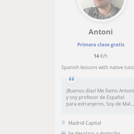
Antoni
Primera clase gratis
14
€/h
Spanish lessons with native tutor, highly personalized! Clases de español con tutor nat
¡Buenos días! Me llamo Anton
y soy profesor de Español
para extranjeros. Soy de Mal..
Madrid Capital
Se desplaza a domicilio