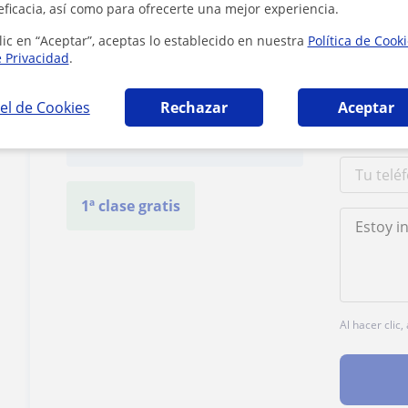
eficacia, así como para ofrecerte una mejor experiencia.
lic en “Aceptar”, aceptas lo establecido en nuestra
Política de Cook
e Privacidad
.
Contacta con Emilio
el de Cookies
Rechazar
Aceptar
Tarifa
15
€/h
1ª clase gratis
Al hacer clic