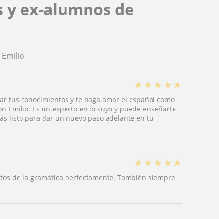
s y ex-alumnos de
 Emilio
★
★
★
★
★
ar tus conocimientos y te haga amar el español como
on Emilio. Es un experto en lo suyo y puede enseñarte
stás listo para dar un nuevo paso adelante en tu
★
★
★
★
★
eptos de la gramática perfectamente. También siempre