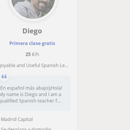
Diego
Primera clase gratis
25
€/h
yable and Useful Spanish Lessons! // ¡Clases de español prácticas y divertidas!
(En español más abajo)¡Hola!
My name is Diego and I am a
qualified Spanish teacher f...
Madrid Capital
Se desplaza a domicilio