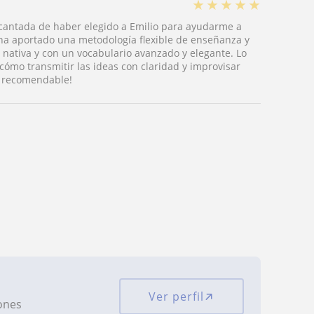
★
★
★
★
★
encantada de haber elegido a Emilio para ayudarme a
ha aportado una metodología flexible de enseñanza y
nativa y con un vocabulario avanzado y elegante. Lo
cómo transmitir las ideas con claridad y improvisar
y recomendable!
Ver perfil
iones