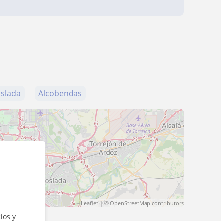
slada
Alcobendas
Leaflet
| ©
OpenStreetMap
contributors
ios y