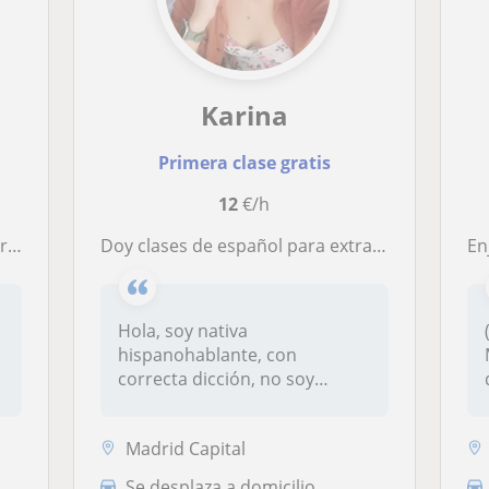
Karina
Primera clase gratis
12
€/h
ivo
Doy clases de español para extranjeros
Enjo
i
Hola, soy nativa
hispanohablante, con
.
correcta dicción, no soy
profesora pero puedo...
Madrid Capital
Se desplaza a domicilio