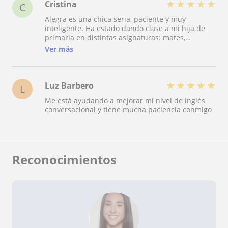
★
★
★
★
★
Cristina
C
Alegra es una chica seria, paciente y muy
inteligente. Ha estado dando clase a mi hija de
primaria en distintas asignaturas: mates,
naturales, música, inglés… a lo largo de todo el
Ver más
tiempo que ha estado ayudando a mi hija ha
demostrado una gran capacidad para enseñar y
se ha visto reflejado en las notas de mi hija.
★
★
★
★
★
Luz Barbero
L
Me está ayudando a mejorar mi nivel de inglés
conversacional y tiene mucha paciencia conmigo
Reconocimientos