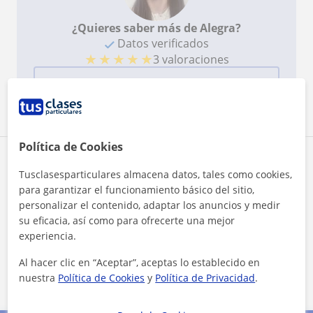
¿Quieres saber más de Alegra?
Datos verificados
★
★
★
★
★
3 valoraciones
Ver perfil
Política de Cookies
Zona de Alegra
Tusclasesparticulares almacena datos, tales como cookies,
para garantizar el funcionamiento básico del sitio,
Localidades a las que se desplaza para dar clase
personalizar el contenido, adaptar los anuncios y medir
su eficacia, así como para ofrecerte una mejor
Alpedrete
Becerril de la Sierra
experiencia.
Collado Mediano
Collado Villalba
Al hacer clic en “Aceptar”, aceptas lo establecido en
El Boalo
Moralzarzal
nuestra
Política de Cookies
y
Política de Privacidad
.