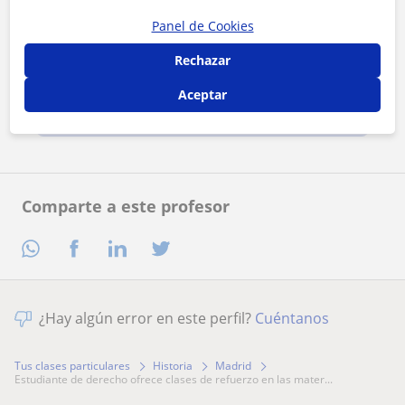
Panel de Cookies
Al hacer clic, aceptas nuestro
aviso legal
y de
privacidad
Rechazar
Aceptar
Contactar ahora
Comparte a este profesor
¿Hay algún error en este perfil?
Cuéntanos
Tus clases particulares
Historia
Madrid
estudiante de derecho ofrece clases de refuerzo en las mater...