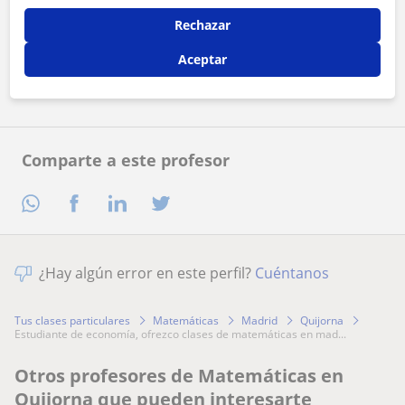
Al hacer clic, aceptas nuestro
aviso legal
y de
privacidad
Rechazar
Aceptar
Contactar ahora
Comparte a este profesor
¿Hay algún error en este perfil?
Cuéntanos
Tus clases particulares
Matemáticas
Madrid
Quijorna
estudiante de economía, ofrezco clases de matemáticas en mad...
Otros profesores de Matemáticas en
Quijorna que pueden interesarte