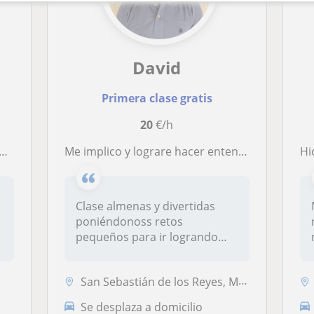
David
Primera clase gratis
20
€/h
Me implico y lograre hacer entender cualquier dificultad en el aprendizaje
Hi
Clase almenas y divertidas
poniéndonoss retos
pequeños para ir logrando
superarnos d...
San Sebastián de los Reyes, Madrid Capital
Se desplaza a domicilio