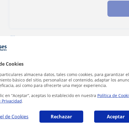
¿Hay algún error en este perfil?
Cuéntanos
 de Cookies
particulares almacena datos, tales como cookies, para garantizar el
ia en San Sebastián de los Reyes que pueden
ento básico del sitio, personalizar el contenido, adaptar los anunc
eficacia, así como para ofrecerte una mejor experiencia.
lic en “Aceptar”, aceptas lo establecido en nuestra
Política de Cook
e Privacidad
.
el de Cookies
Rechazar
Aceptar