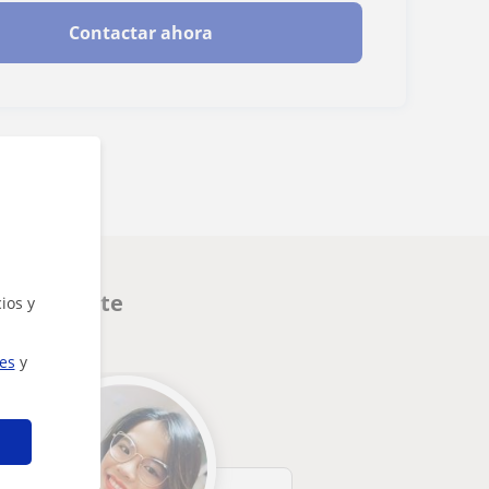
Contactar ahora
 interesarte
ios y
ies
y