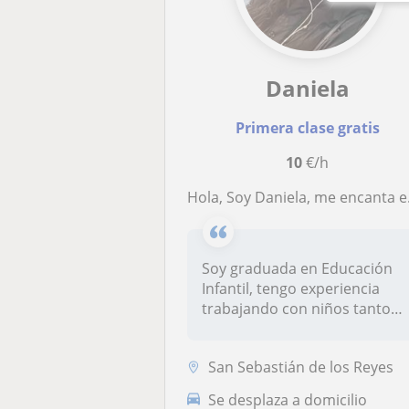
Daniela
Primera clase gratis
10
€/h
Hola, Soy Daniela, me encanta enseñar de forma creativa y adaptándome a las necesidades de cada alumno.
Soy graduada en Educación
Infantil, tengo experiencia
trabajando con niños tanto
en...
San Sebastián de los Reyes
Se desplaza a domicilio