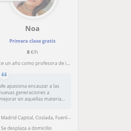
Noa
Primera clase gratis
8
€/h
ce un año como profesora de idiomas en una academia privada
Me apasiona encauzar a las
nuevas generaciones a
mejorar en aquellas materias
que no...
Madrid Capital, Coslada, Fuenlabrada, San Sebastián de los Reyes, Torr...
Se desplaza a domicilio