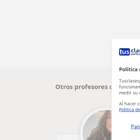
Política
Tusclases
Otros profesores de Primar
funcionami
medir su 
Al hacer c
Política d
Pan