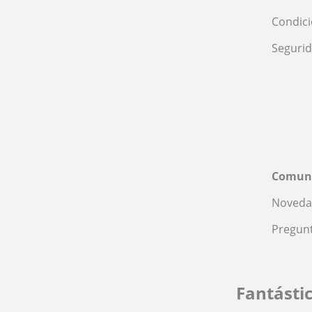
Condic
Seguri
Comun
Noveda
Pregunt
Fantásti