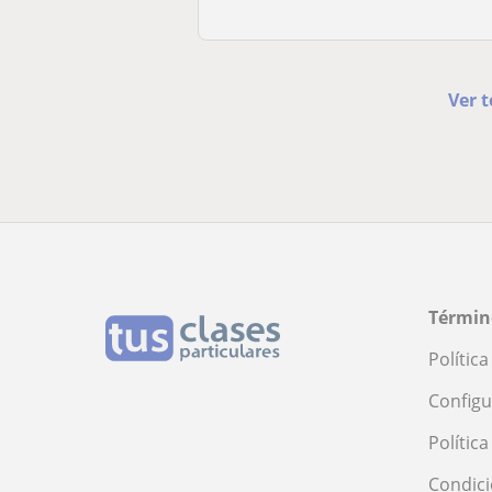
Ver t
Términ
Polític
Configu
Polític
Condici