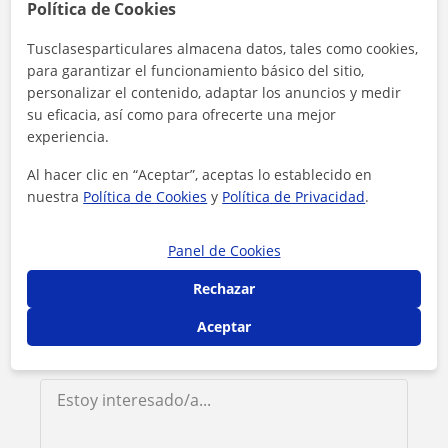
Contacta con Rodrigo
Política de Cookies
Tusclasesparticulares almacena datos, tales como cookies,
Tarifa
12
€/h
para garantizar el funcionamiento básico del sitio,
personalizar el contenido, adaptar los anuncios y medir
1ª clase gratis
su eficacia, así como para ofrecerte una mejor
experiencia.
Al hacer clic en “Aceptar”, aceptas lo establecido en
nuestra
Política de Cookies
y
Política de Privacidad
.
Panel de Cookies
Rechazar
Aceptar