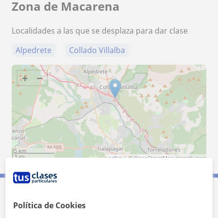
Zona de Macarena
Localidades a las que se desplaza para dar clase
Alpedrete
Collado Villalba
+
−
5 km
3 mi
Leaflet
| ©
OpenStreetMap
contributors
Contacta con Macarena
Política de Cookies