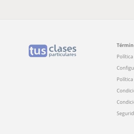
Términ
Polític
Configu
Polític
Condici
Condic
Seguri