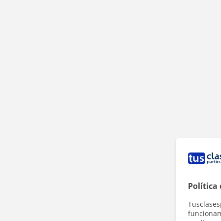
Política
Tusclases
funcionami