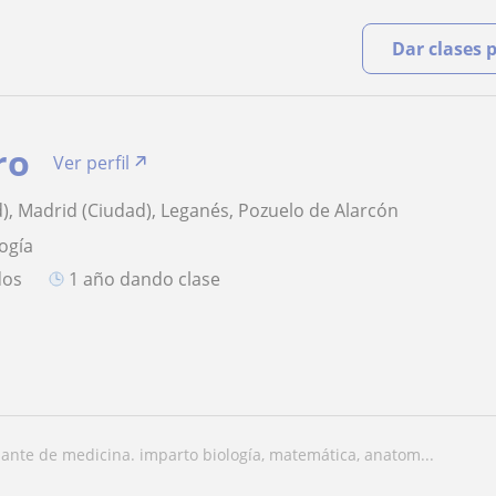
Dar clases 
ro
Ver perfil
), Madrid (Ciudad), Leganés, Pozuelo de Alarcón
logía
dos
1 año dando clase
diante de medicina. imparto biología, matemática, anatom...