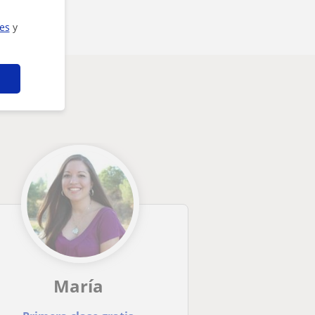
ies
y
María