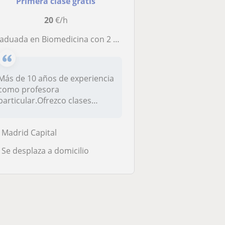
Primera clase gratis
20
€/h
uada en Biomedicina con 2 Másters especializados. Ofrezco clases de Biociencias para alumnado de ESO, FP, Bachillerato, Universidad
Más de 10 años de experiencia
como profesora
particular.Ofrezco clases
online o pres...
Madrid Capital
Se desplaza a domicilio