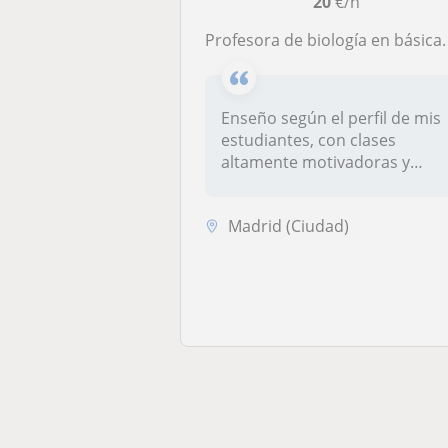
20
€/h
Profesora de biología en básica. Profesora de ciencias naturales en básica primaria y secundaria
Enseño según el perfil de mis
estudiantes, con clases
altamente motivadoras y
divert...
Madrid (Ciudad)