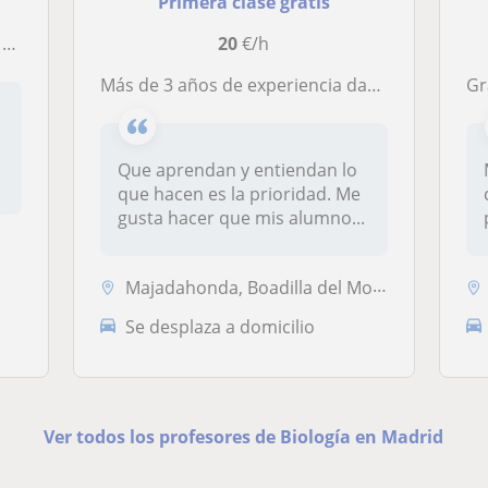
Primera clase gratis
.
20
€/h
Más de 3 años de experiencia dando clases de varios tipos de asignaturas
Grad
Que aprendan y entiendan lo
que hacen es la prioridad. Me
gusta hacer que mis alumno...
Majadahonda, Boadilla del Monte, Las Rozas de Madrid, Pozuelo de Alarc...
Se desplaza a domicilio
Ver todos los profesores de Biología en Madrid