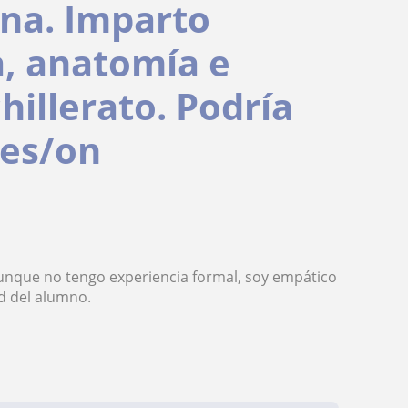
ina. Imparto
a, anatomía e
hillerato. Podría
les/on
Aunque no tengo experiencia formal, soy empático
d del alumno.