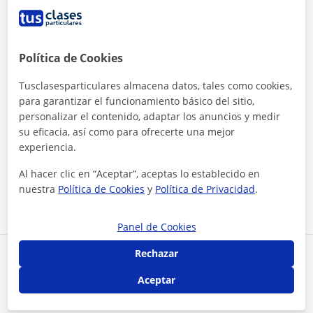
Política de Cookies
Tusclasesparticulares almacena datos, tales como cookies,
para garantizar el funcionamiento básico del sitio,
personalizar el contenido, adaptar los anuncios y medir
su eficacia, así como para ofrecerte una mejor
Al hacer clic, aceptas nuestro
aviso legal
y de
privacidad
experiencia.
Al hacer clic en “Aceptar”, aceptas lo establecido en
Contactar ahora
nuestra
Política de Cookies
y
Política de Privacidad
.
Panel de Cookies
Rechazar
Comparte a este profesor
Aceptar