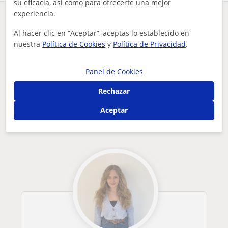
su eficacia, así como para ofrecerte una mejor
experiencia.
¿Hay algún error en este perfil?
Cuéntanos
Al hacer clic en “Aceptar”, aceptas lo establecido en
nuestra
Política de Cookies
y
Política de Privacidad
.
Tus clases particulares
A domicilio
FCE First Certificate in English
Madrid
soy estudiante de psicología y educación primaria. mi pasión...
Panel de Cookies
Otros profesores de FCE First Certificate
Rechazar
in English en Rivas-Vaciamadrid que
Aceptar
pueden interesarte