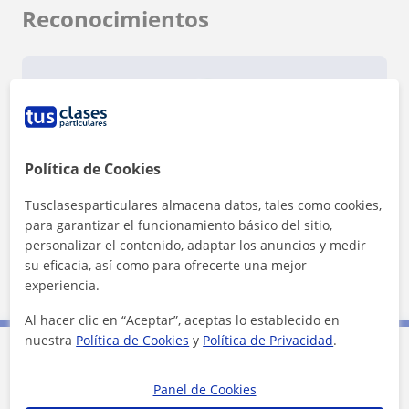
Reconocimientos
Política de Cookies
¿Quieres saber más de Jorge?
Datos verificados
Tusclasesparticulares almacena datos, tales como cookies,
★
★
★
★
★
10 valoraciones
para garantizar el funcionamiento básico del sitio,
personalizar el contenido, adaptar los anuncios y medir
Ver perfil
su eficacia, así como para ofrecerte una mejor
experiencia.
Al hacer clic en “Aceptar”, aceptas lo establecido en
nuestra
Política de Cookies
y
Política de Privacidad
.
Contacta con Jorge
Panel de Cookies