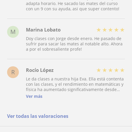
adapta horario. He sacado las mates del curso
con un 9 con su ayuda, asi que super contento!
★
★
★
★
★
Marina Lobato
M
Doy clases con Jorge desde enero. He pasado de
sufrir para sacar las mates al notable alto. Ahora
a por el sobresaliente profe!
★
★
★
★
★
Rocío López
R
Le da clases a nuestra hija Eva. Ella está contenta
con las clases, y el rendimiento en matemáticas y
física ha aumentado significativamente desde
que tienen las clases. Recomiendo contactar con
Ver más
él.
Ver todas las valoraciones