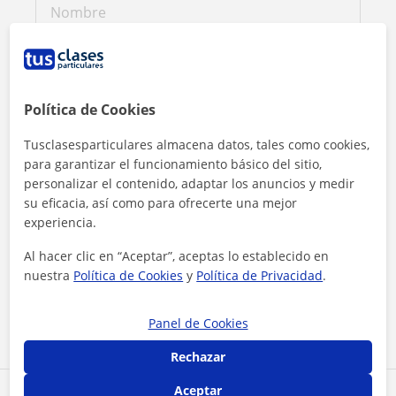
Política de Cookies
Tusclasesparticulares almacena datos, tales como cookies,
para garantizar el funcionamiento básico del sitio,
personalizar el contenido, adaptar los anuncios y medir
su eficacia, así como para ofrecerte una mejor
experiencia.
Al hacer clic en “Aceptar”, aceptas lo establecido en
Al hacer clic, aceptas nuestro
aviso legal
y de
privacidad
nuestra
Política de Cookies
y
Política de Privacidad
.
Contactar ahora
Panel de Cookies
Rechazar
Aceptar