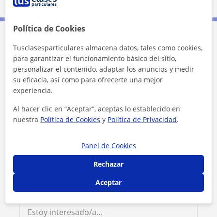
3 mi
Leaflet
| ©
OpenStreetMap
contributors
Política de Cookies
Contacta con Nur
Tusclasesparticulares almacena datos, tales como cookies,
para garantizar el funcionamiento básico del sitio,
personalizar el contenido, adaptar los anuncios y medir
Tarifa
9
€/h
su eficacia, así como para ofrecerte una mejor
experiencia.
1ª clase gratis
Al hacer clic en “Aceptar”, aceptas lo establecido en
nuestra
Política de Cookies
y
Política de Privacidad
.
Panel de Cookies
Rechazar
Aceptar