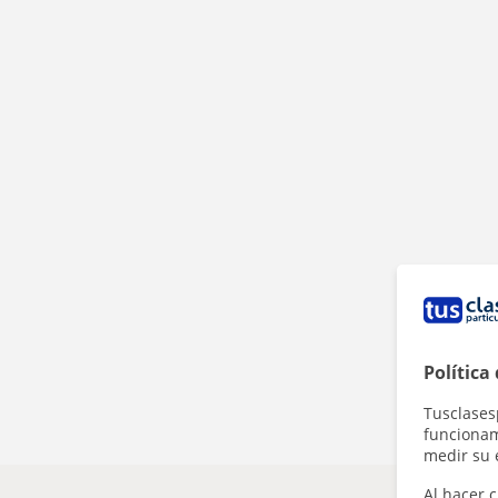
Política
Tusclases
funcionami
medir su 
Al hacer c