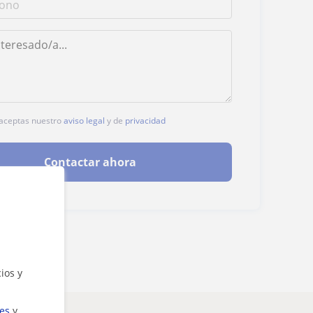
, aceptas nuestro
aviso legal
y de
privacidad
Contactar ahora
ios y
ies
y