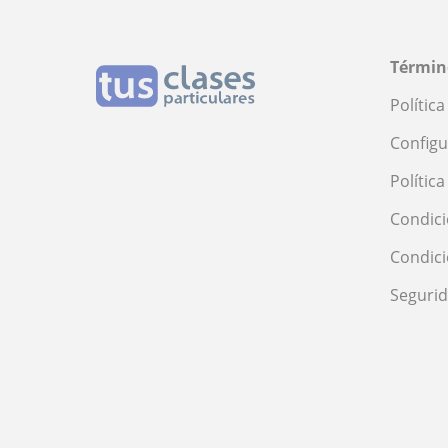
Términ
Polític
Configu
Polític
Condici
Condic
Seguri