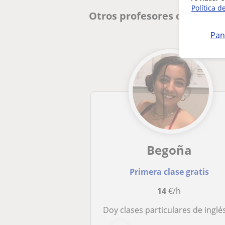
Política d
Otros profesores de FCE Fir
Pan
Begoña
Primera clase gratis
14
€/h
Doy clases particulares de inglés, italiano, lengua española (morfología y sintaxis), matemáticas y ayudo con la organización de estudio a niños de primaria y 