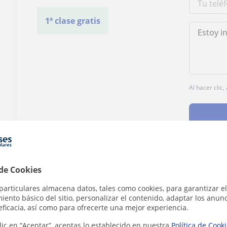
1ª clase gratis
Al hacer clic
 de Cookies
¿Hay algún error en este perfil?
Cuéntanos
particulares almacena datos, tales como cookies, para garantizar el
ento básico del sitio, personalizar el contenido, adaptar los anunc
eficacia, así como para ofrecerte una mejor experiencia.
lic en “Aceptar”, aceptas lo establecido en nuestra
Política de Cook