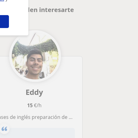
id que pueden interesarte
Eddy
15
€/h
ases de inglés preparación de exámenes (KET,PET Y FIRST)