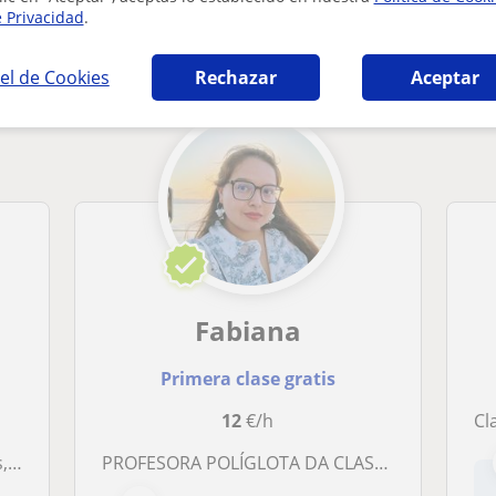
e Privacidad
.
st Certificate in English en Rivas-Vaciamadr
el de Cookies
Rechazar
Aceptar
Fabiana
Primera clase gratis
12
€/h
Cl
la ESO
PROFESORA POLÍGLOTA DA CLASES DE INGLES PARA TODAS LA EDADES