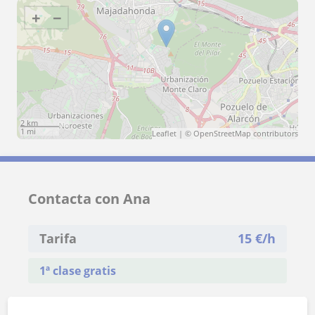
+
−
2 km
1 mi
Leaflet
| ©
OpenStreetMap
contributors
Contacta con Ana
Tarifa
15
€/h
1ª clase gratis