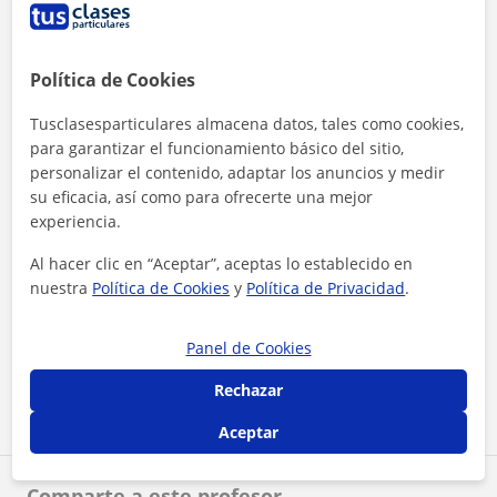
Política de Cookies
Tusclasesparticulares almacena datos, tales como cookies,
para garantizar el funcionamiento básico del sitio,
personalizar el contenido, adaptar los anuncios y medir
su eficacia, así como para ofrecerte una mejor
experiencia.
Al hacer clic en “Aceptar”, aceptas lo establecido en
nuestra
Política de Cookies
y
Política de Privacidad
.
Al hacer clic, aceptas nuestro
aviso legal
y de
privacidad
Panel de Cookies
Contactar ahora
Rechazar
Aceptar
Comparte a este profesor