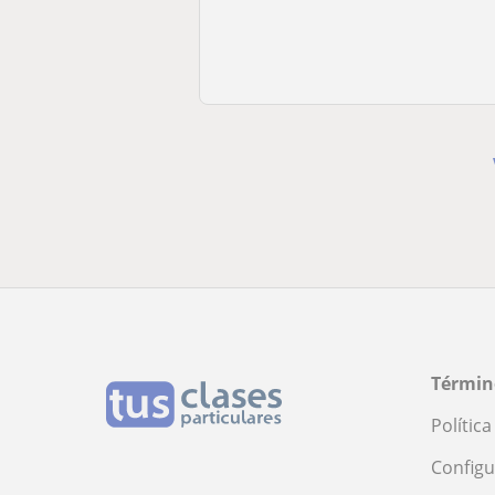
Términ
Polític
Configu