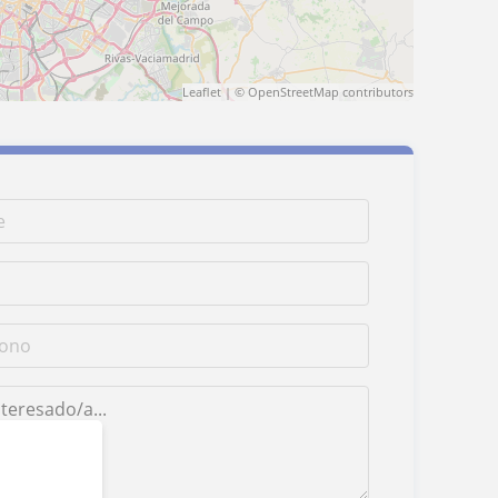
Leaflet
| ©
OpenStreetMap
contributors