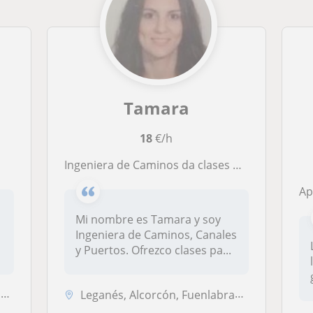
Tamara
18
€/h
Ingeniera de Caminos da clases particulares. MATEMÁTICAS, FÍSICA e INGLÉS
A
Mi nombre es Tamara y soy
Ingeniera de Caminos, Canales
y Puertos. Ofrezco clases pa...
e
Leganés, Alcorcón, Fuenlabrada, Getafe, Madrid Capital