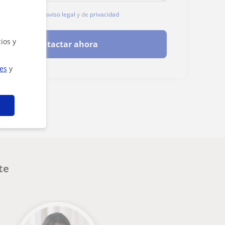
, aceptas nuestro
aviso legal
y de
privacidad
ios y
Contactar ahora
ies
y
te