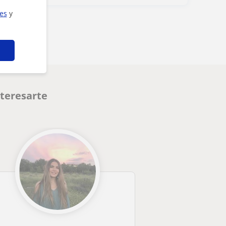
ies
y
teresarte