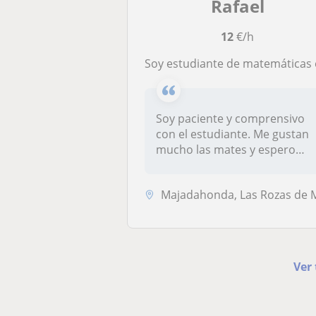
Rafael
12
€/h
Soy estudiante de matemáticas en la Universidad Autónoma de Madrid. Puedo dar clase a alumnos de primaria, la ESO y el bachille
Soy paciente y comprensivo
con el estudiante. Me gustan
mucho las mates y espero
ayu...
Majadahonda, Las Rozas de Madri
Ver