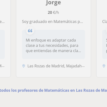
Jorge
20
€/h
rato
Soy graduado en Matemáticas por la UCM y cuento con 9 años de experiencia enseñando a estudiantes desde secundaria hasta universidad
C
Mi enfoque es adaptar cada
clase a tus necesidades, para
que entiendas de manera cla...
d
Las Rozas de Madrid, Majadahonda
 todos los profesores de Matemáticas en Las Rozas de Ma