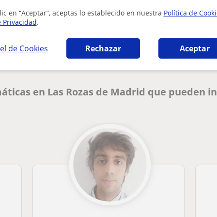
lic en “Aceptar”, aceptas lo establecido en nuestra
Política de Cook
¿Hay algún error en este perfil?
Cuéntanos
e Privacidad
.
el de Cookies
Rechazar
Aceptar
áticas en Las Rozas de Madrid que pueden in