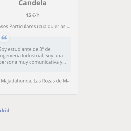
Candela
15
€/h
lases Particulares (cualquier asignatura)
Soy estudiante de 3º de
Ingeniería Industrial. Soy una
persona muy comunicativa y
co...
Majadahonda, Las Rozas de Madrid
drid