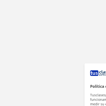
Política
Tusclases
funcionami
medir su 