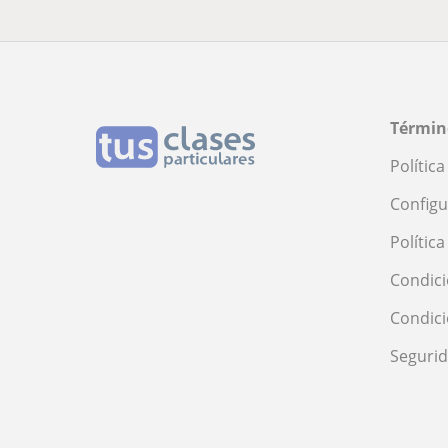
Términ
Polític
Configu
Polític
Condici
Condic
Seguri