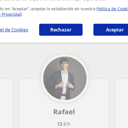
lic en “Aceptar”, aceptas lo establecido en nuestra
Política de Cook
e Privacidad
.
el de Cookies
Rechazar
Aceptar
o General en Madrid que pueden interesarte
Rafael
12
€/h