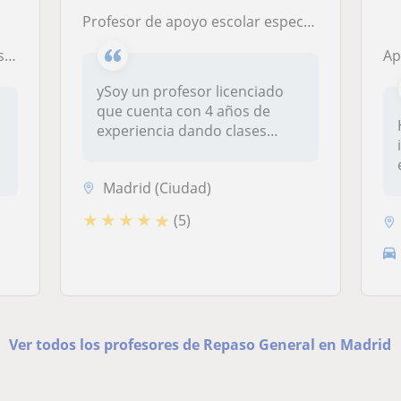
Profesor de apoyo escolar especializado en clases para niños, tanto de primaria como de la ESO, de todas las asignaturas troncales
io
Ap
ySoy un profesor licenciado
que cuenta con 4 años de
experiencia dando clases
partic...
Madrid (Ciudad)
★
★
★
★
★
(5)
Ver todos los profesores de Repaso General en Madrid