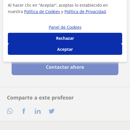
Al hacer clic en “Aceptar”, aceptas lo establecido en
nuestra
Política de Cookies
y
Política de Privacidad
.
Panel de Cookies
Rechazar
Aceptar
Al hacer clic, aceptas nuestro
aviso legal
y de
privacidad
Contactar ahora
Comparte a este profesor