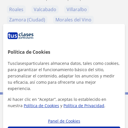
Roales
Valcabado
Villaralbo
Zamora (Ciudad)
Morales del Vino
+
−
Política de Cookies
Tusclasesparticulares almacena datos, tales como cookies,
para garantizar el funcionamiento básico del sitio,
personalizar el contenido, adaptar los anuncios y medir
10 km
su eficacia, así como para ofrecerte una mejor
5 mi
Leaflet
| ©
OpenStreetMap
contributors
experiencia.
Al hacer clic en “Aceptar”, aceptas lo establecido en
nuestra
Política de Cookies
y
Política de Privacidad
.
Contacta con Lucía
Panel de Cookies
Tarifa
10
€/h