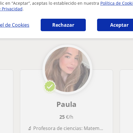
lic en “Aceptar”, aceptas lo establecido en nuestra
Política de Cook
e Privacidad
.
ca en Colmenarejo que pueden interesarte
el de Cookies
Rechazar
Aceptar
Paula
25
€/h
🔬 Profesora de ciencias: Matemáticas, Física, Química y Biología | 8 años de experiencia