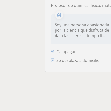
Profesor de química, física, matemáticas y biología a alumnos de ESO, Bachillerato y primer año universitar
Soy una persona apasionada
por la ciencia que disfruta de
dar clases en su tiempo li...
Galapagar
Se desplaza a domicilio