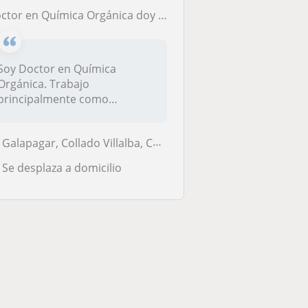
tor en Química Orgánica doy clases de matemáticas, física o química a alumnos de ESO, bachiller y grado
Soy Doctor en Química
Orgánica. Trabajo
principalmente como
investigador en la carac...
Galapagar, Collado Villalba, Colmenarejo, Torrelodones, El Escorial, A...
Se desplaza a domicilio