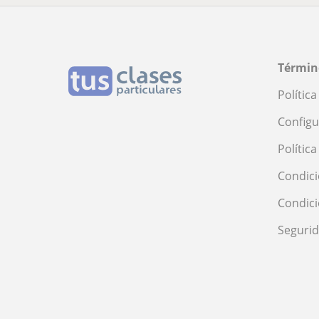
Términ
Polític
Configu
Polític
Condici
Condic
Seguri