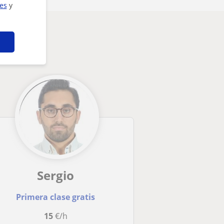
ies
y
Sergio
Primera clase gratis
15
€/h