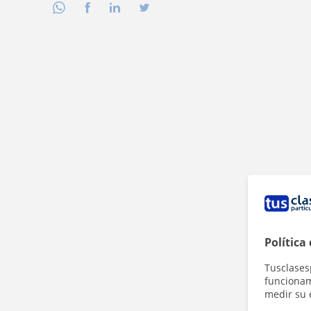
Política
Tusclases
funcionami
medir su 