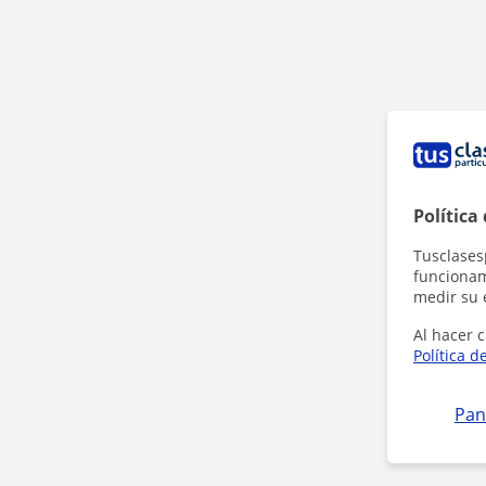
Política
Tusclases
funcionami
medir su 
Al hacer c
Política d
Pan