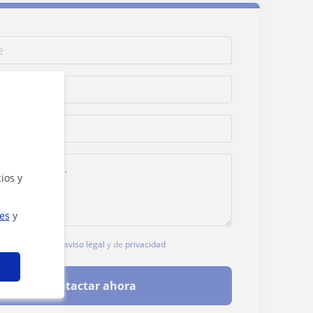
ios y
ies
y
, aceptas nuestro
aviso legal
y de
privacidad
Contactar ahora