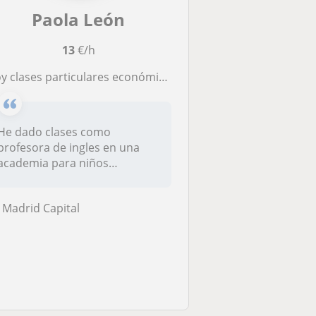
Paola León
13
€/h
oy clases particulares económicas de inglés
He dado clases como
profesora de ingles en una
academia para niños
pequeños de edade...
Madrid Capital