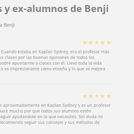
 y ex-alumnos de Benji
a Benji
★
★
★
★
★
. Cuando estaba en Kaplan Sydney, era el profesor más
us clases por las buenas opiniones de todos los
dré apuntarme a clases con él. Llevo toda la vida
ico es impresionante cómo enseña y lo que se mejora
★
★
★
★
★
ses aproximadamente en Kaplan Sydney y es un profesor
 hace mucho por que todos sus alumnos estén
 seguir ayudandote en lo que necesites. Sin duda mi
 Recomiendo seguir sus consejos y sus métodos de