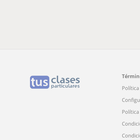
Términ
Polític
Configu
Polític
Condici
Condic