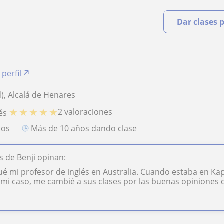
Dar clases 
 perfil
), Alcalá de Henares
★
★
★
★
★
2 valoraciones
és
dos
más de 10 años dando clase
 de Benji opinan:
é mi profesor de inglés en Australia. Cuando estaba en Kap
n mi caso, me cambié a sus clases por las buenas opiniones d