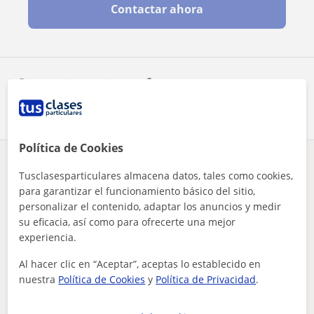
Contactar ahora
Comparte a este profesor
Política de Cookies
¿Hay algún error en este perfil?
Cuéntanos
Tusclasesparticulares almacena datos, tales como cookies,
para garantizar el funcionamiento básico del sitio,
personalizar el contenido, adaptar los anuncios y medir
Tus clases particulares
Español para extranjeros
Madrid
Alpedrete
su eficacia, así como para ofrecerte una mejor
ielts (b2) sacado en nueva zelanda, actualmente doy soporte ...
experiencia.
Otros profesores de Español para
Al hacer clic en “Aceptar”, aceptas lo establecido en
extranjeros en Alpedrete que pueden
nuestra
Política de Cookies
y
Política de Privacidad
.
interesarte