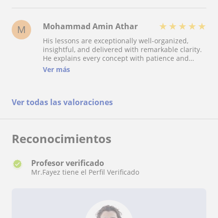
with us regarding each lessons to provide a widly
comprehence. Kind regards,
★
★
★
★
★
Mohammad Amin Athar
M
His lessons are exceptionally well-organized,
insightful, and delivered with remarkable clarity.
He explains every concept with patience and
precision, offers highly effective strategies for
Ver más
each part of the exam, and consistently motivates
us to reach our full potential. Thanks to his
guidance and professionalism, we feel genuinely
Ver todas las valoraciones
confident and well-prepared for the IELTS test.
Truly an exceptional teacher and highly
recommended.
Reconocimientos
Profesor verificado
Mr.Fayez tiene el Perfil Verificado