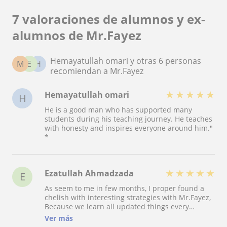
7 valoraciones de alumnos y ex-
alumnos de Mr.Fayez
Hemayatullah omari y otras 6 personas
M
E
H
recomiendan a Mr.Fayez
★
★
★
★
★
Hemayatullah omari
H
He is a good man who has supported many
students during his teaching journey. He teaches
with honesty and inspires everyone around him."
*
★
★
★
★
★
Ezatullah Ahmadzada
E
As seem to me in few months, I proper found a
chelish with interesting strategies with Mr.Fayez,
Because we learn all updated things every
lessons that we didn't before. I kindly appreciate
Ver más
the way he used to share his essential experience