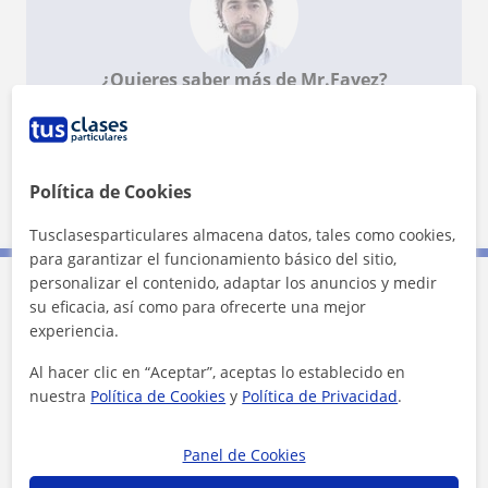
¿Quieres saber más de Mr.Fayez?
Datos verificados
★
★
★
★
★
7 valoraciones
Ver perfil
Política de Cookies
Tusclasesparticulares almacena datos, tales como cookies,
para garantizar el funcionamiento básico del sitio,
personalizar el contenido, adaptar los anuncios y medir
su eficacia, así como para ofrecerte una mejor
Contacta con Mr.Fayez
experiencia.
Al hacer clic en “Aceptar”, aceptas lo establecido en
Tarifa
17
€/h
nuestra
Política de Cookies
y
Política de Privacidad
.
Panel de Cookies