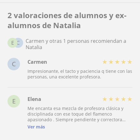
2 valoraciones de alumnos y ex-
alumnos de Natalia
Carmen y otras 1 personas recomiendan a
E
C
Natalia
★
★
★
★
★
Carmen
C
Impresionante, el tacto y paciencia q tiene con las
personas, una excelente profesora.
★
★
★
★
★
Elena
E
Me encanta esa mezcla de profesora clásica y
disciplinada con ese toque del flamenco
apasionado . Siempre pendiente y correctora
pero muy adorable como profesora y como
Ver más
persona .