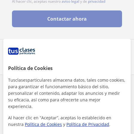
Al hacer clic, aceptas nuestro
aviso legal
y de
privacidad
Contactar ahora
Comparte a este profesor
Política de Cookies
Tusclasesparticulares almacena datos, tales como cookies,
para garantizar el funcionamiento básico del sitio,
¿Hay algún error en este perfil?
Cuéntanos
personalizar el contenido, adaptar los anuncios y medir
su eficacia, así como para ofrecerte una mejor
Tus clases particulares
FCE First Certificate in English
Madrid
experiencia.
impartir clases particulares
Al hacer clic en “Aceptar”, aceptas lo establecido en
Otros profesores de FCE First Certificate
nuestra
Política de Cookies
y
Política de Privacidad
.
in English en Madrid que pueden