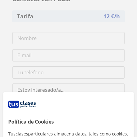
Tarifa
12
€/h
Política de Cookies
Al hacer clic, aceptas nuestro
aviso legal
y de
privacidad
Tusclasesparticulares almacena datos, tales como cookies,