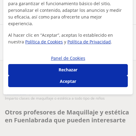
Contactar ahora
para garantizar el funcionamiento básico del sitio,
personalizar el contenido, adaptar los anuncios y medir
su eficacia, así como para ofrecerte una mejor
experiencia.
Comparte a este profesor
Al hacer clic en “Aceptar”, aceptas lo establecido en
nuestra
Política de Cookies
y
Política de Privacidad
.
Panel de Cookies
Rechazar
¿Hay algún error en este perfil?
Cuéntanos
Aceptar
Tus clases particulares
Maquillaje y estética
Madrid
Fuenlabrada
imparto clases de maquillaje o estética a todo tipo de niños
Otros profesores de Maquillaje y estética
en Fuenlabrada que pueden interesarte