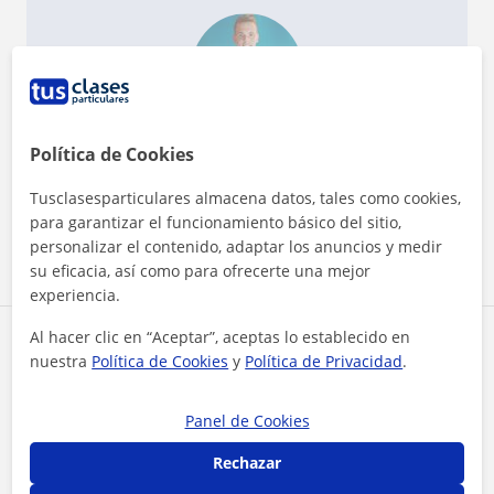
¿Quieres saber más de David?
Política de Cookies
Datos verificados
★
★
★
★
★
3 valoraciones
Tusclasesparticulares almacena datos, tales como cookies,
para garantizar el funcionamiento básico del sitio,
Ver perfil
personalizar el contenido, adaptar los anuncios y medir
su eficacia, así como para ofrecerte una mejor
experiencia.
Al hacer clic en “Aceptar”, aceptas lo establecido en
Zona de David
nuestra
Política de Cookies
y
Política de Privacidad
.
Localidades a las que se desplaza para dar clase
Panel de Cookies
Alcorcón
Rechazar