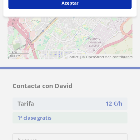
Aceptar
+
−
1 km
3000 ft
Leaflet
| ©
OpenStreetMap
contributors
Contacta con David
Tarifa
12
€/h
1ª clase gratis