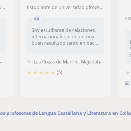
to
Estudiante de universidad ofrece apoyo para distintas materias
Estudi
Soy estudiante de relaciones
internacionales, con un muy
buen resultado tanto en bac...
)
Las Rozas de Madrid, Majadahonda, Torrelodones, Villanueva del Pardill...
★
★
★
★
★
(5)
los profesores de Lengua Castellana y Literatura en Colla