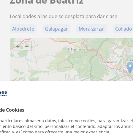
Localidades a las que se desplaza para dar clase
Alpedrete
Galapagar
Moralzarzal
Collado 
+
−
10 km
5 mi
 de Cookies
particulares almacena datos, tales como cookies, para garantizar el
ento básico del sitio, personalizar el contenido, adaptar los anunc
Contacta con Beatriz
eficacia, así como para ofrecerte una mejor experiencia.