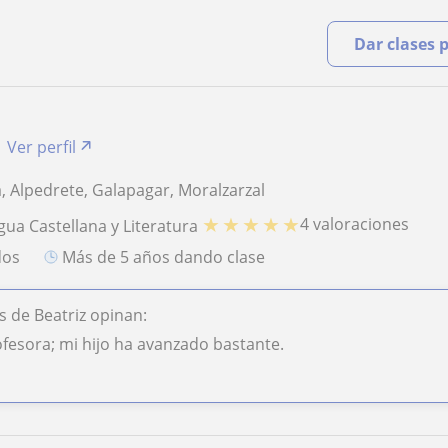
Dar clases 
Ver perfil
a, Alpedrete, Galapagar, Moralzarzal
★
★
★
★
★
4 valoraciones
gua Castellana y Literatura
dos
más de 5 años dando clase
 de Beatriz opinan:
esora; mi hijo ha avanzado bastante.