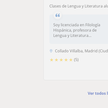
Clases de Lengua y Literatura alumnos de secundaria y bachillera
Soy licenciada en Filología
Hispánica, profesora de
Lengua y Literatura
Española.Sie...
Collado Villalba, Madrid (Ciudad
★
★
★
★
★
(5)
Ver todos 