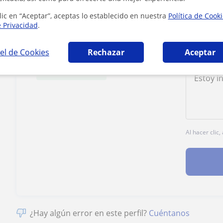
lic en “Aceptar”, aceptas lo establecido en nuestra
Política de Cook
e Privacidad
.
Tarifa
15
€/h
el de Cookies
Rechazar
Aceptar
1ª clase gratis
Al hacer clic
¿Hay algún error en este perfil?
Cuéntanos