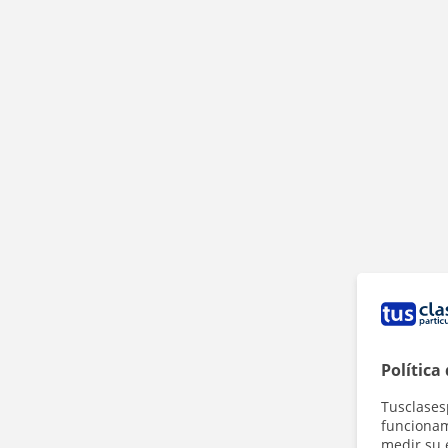
Política
Tusclases
funcionami
medir su 