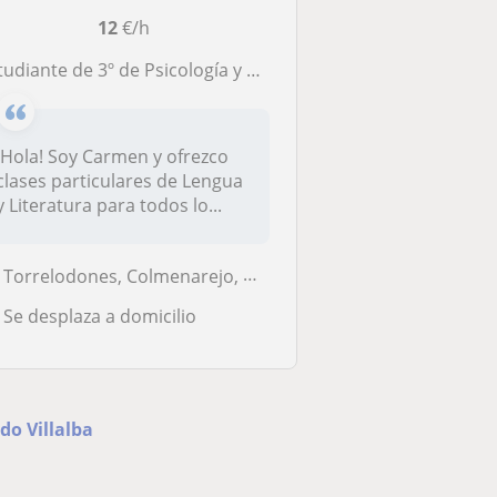
12
€/h
ante de 3º de Psicología y ADE. Me encantaría dar clases de lengua a cualquier curso. Espero poder ayudaros a muchos 😊
¡Hola! Soy Carmen y ofrezco
clases particulares de Lengua
y Literatura para todos lo...
Torrelodones, Colmenarejo, Galapagar, Hoyo de Manzanares, Las Rozas de...
Se desplaza a domicilio
do Villalba