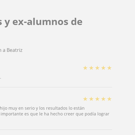
s y ex-alumnos de
 a Beatriz
★
★
★
★
★
.
★
★
★
★
★
hijo muy en serio y los resultados lo están
importante es que le ha hecho creer que podía lograr