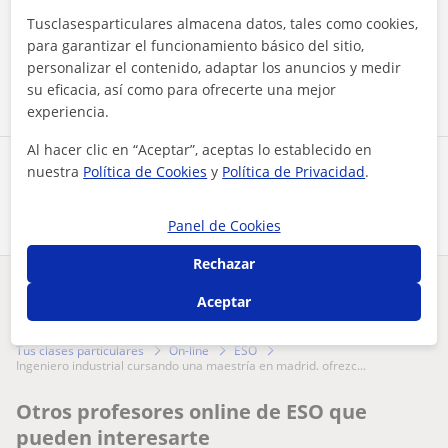
Al hacer clic, aceptas nuestro
aviso legal
y de
privacidad
Tusclasesparticulares almacena datos, tales como cookies,
para garantizar el funcionamiento básico del sitio,
Contactar ahora
personalizar el contenido, adaptar los anuncios y medir
su eficacia, así como para ofrecerte una mejor
experiencia.
Al hacer clic en “Aceptar”, aceptas lo establecido en
Comparte a este profesor
nuestra
Política de Cookies
y
Política de Privacidad
.
Panel de Cookies
Rechazar
¿Hay algún error en este perfil?
Cuéntanos
Aceptar
Tus clases particulares
On-line
ESO
ingeniero industrial cursando una maestría en madrid. ofrezc...
Otros profesores online de ESO que
pueden interesarte