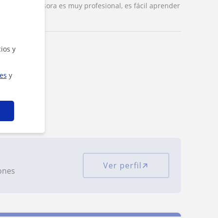
das. Su profesora es muy profesional, es fácil aprender
ios y
ies
y
Ver perfil
iones