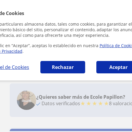
La forma de impartir las clases son amenas y diverti
francés con Caroline.
 de Cookies
particulares almacena datos, tales como cookies, para garantizar el
Ver todas las valoraciones
ento básico del sitio, personalizar el contenido, adaptar los anunc
eficacia, así como para ofrecerte una mejor experiencia.
lic en “Aceptar”, aceptas lo establecido en nuestra
Política de Cook
Reconocimientos
e Privacidad
.
Profesor verificado
el de Cookies
Rechazar
Aceptar
Ecole Papillon tiene el Perfil Verificado
¿Quieres saber más de Ecole Papillon?
★
★
★
★
★
Datos verificados
8 valorac