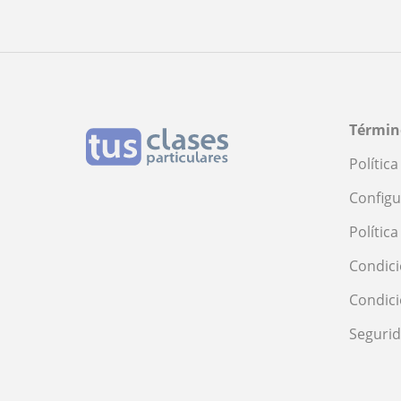
Términ
Polític
Configu
Polític
Condici
Condic
Seguri