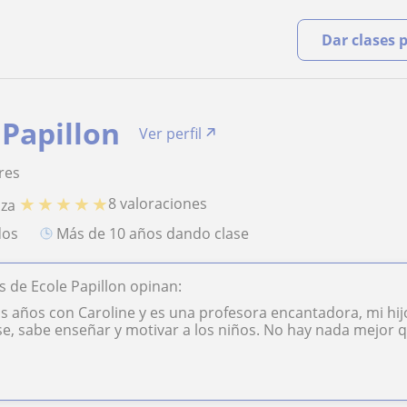
Dar clases 
 Papillon
Ver perfil
res
★
★
★
★
★
8 valoraciones
nza
dos
más de 10 años dando clase
 de Ecole Papillon opinan:
s años con Caroline y es una profesora encantadora, mi hij
se, sabe enseñar y motivar a los niños. No hay nada mejor q