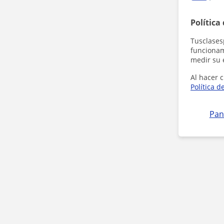
Política
Tusclases
funcionami
medir su 
Al hacer c
Política d
Pan