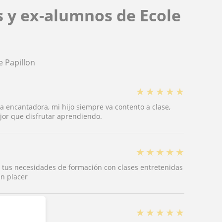
s y ex-alumnos de Ecole
e Papillon
★
★
★
★
★
a encantadora, mi hijo siempre va contento a clase,
jor que disfrutar aprendiendo.
★
★
★
★
★
 tus necesidades de formación con clases entretenidas
un placer
★
★
★
★
★