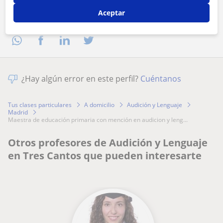
Aceptar
Comparte a este profesor
¿Hay algún error en este perfil?
Cuéntanos
Tus clases particulares
A domicilio
Audición y Lenguaje
Madrid
maestra de educación primaria con mención en audicion y leng...
Otros profesores de Audición y Lenguaje
en Tres Cantos que pueden interesarte