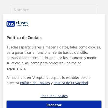
Política de Cookies
Tusclasesparticulares almacena datos, tales como cookies,
para garantizar el funcionamiento básico del sitio,
personalizar el contenido, adaptar los anuncios y medir
su eficacia, así como para ofrecerte una mejor
experiencia.
Al hacer clic, aceptas nuestro
aviso legal
y de
privacidad
Al hacer clic en “Aceptar”, aceptas lo establecido en
nuestra
Política de Cookies
y
Política de Privacidad
.
Contactar ahora
Panel de Cookies
Rechazar