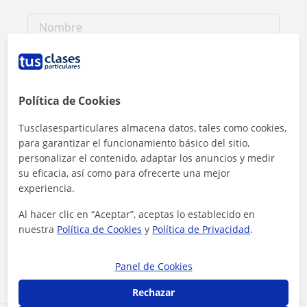
Política de Cookies
Tusclasesparticulares almacena datos, tales como cookies,
para garantizar el funcionamiento básico del sitio,
personalizar el contenido, adaptar los anuncios y medir
su eficacia, así como para ofrecerte una mejor
experiencia.
Al hacer clic en “Aceptar”, aceptas lo establecido en
Al hacer clic, aceptas nuestro
aviso legal
y de
privacidad
nuestra
Política de Cookies
y
Política de Privacidad
.
Contactar ahora
Panel de Cookies
Rechazar