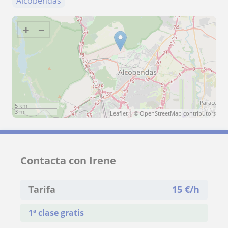
Alcobendas
+
−
5 km
3 mi
Leaflet
| ©
OpenStreetMap
contributors
Contacta con Irene
Tarifa
15
€/h
1ª clase gratis