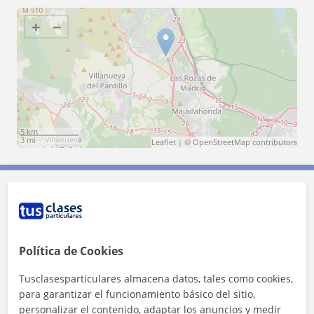
+
−
5 km
3 mi
Leaflet
| ©
OpenStreetMap
contributors
Contacta con Pilar
Tarifa
20
€/h
Política de Cookies
Tusclasesparticulares almacena datos, tales como cookies,
para garantizar el funcionamiento básico del sitio,
personalizar el contenido, adaptar los anuncios y medir