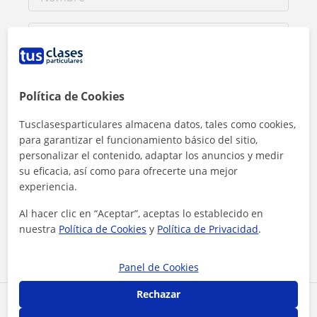
Política de Cookies
Tusclasesparticulares almacena datos, tales como cookies,
para garantizar el funcionamiento básico del sitio,
personalizar el contenido, adaptar los anuncios y medir
su eficacia, así como para ofrecerte una mejor
experiencia.
Al hacer clic, aceptas nuestro
aviso legal
y de
privacidad
Al hacer clic en “Aceptar”, aceptas lo establecido en
nuestra
Política de Cookies
y
Política de Privacidad
.
Contactar ahora
Panel de Cookies
Rechazar
Comparte a este profesor