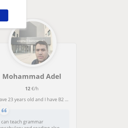
Mohammad Adel
12
€/h
ave 23 years old and I have B2 IELTS degree
I can teach grammar