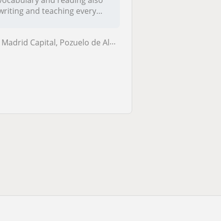
vocabulary and reading also
writing and teaching every
issues re...
Madrid Capital, Pozuelo de Alarcón