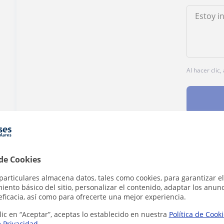
Al hacer clic
¿Hay algún error en este perfil?
Cuéntanos
 de Cookies
particulares almacena datos, tales como cookies, para garantizar el
ento básico del sitio, personalizar el contenido, adaptar los anunc
eficacia, así como para ofrecerte una mejor experiencia.
lic en “Aceptar”, aceptas lo establecido en nuestra
Política de Cook
 en Madrid que pueden interesarte
e Privacidad
.