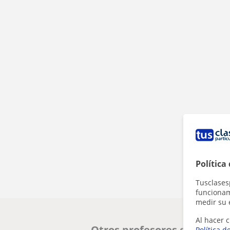
Política
Tusclases
funcionami
medir su 
Al hacer c
Otros profesores de IELTS
Política d