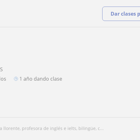
Dar clases 
TS
dos
1 año dando clase
a llorente, profesora de inglés e ielts, bilingüe, c...