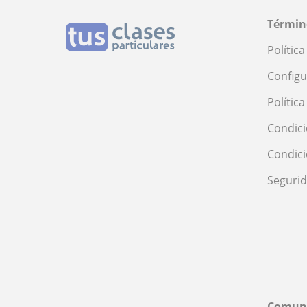
Términ
Polític
Configu
Polític
Condici
Condic
Seguri
Comun