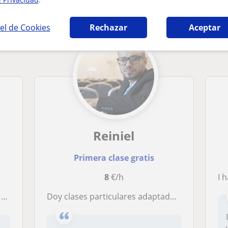
el de Cookies
Rechazar
Aceptar
Reiniel
Primera clase gratis
8
€/h
I h
o
Doy clases particulares adaptadas al nivel de cada alumno