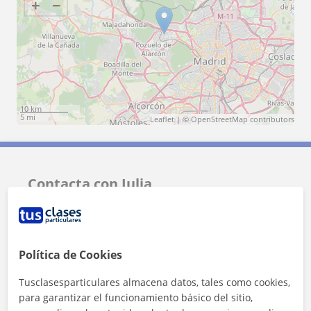
+
−
10 km
5 mi
Leaflet
| ©
OpenStreetMap
contributors
Contacta con Julia
Tarifa
15
€/h
Política de Cookies
1ª clase gratis
Tusclasesparticulares almacena datos, tales como cookies,
para garantizar el funcionamiento básico del sitio,