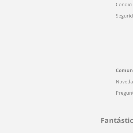
Condic
Seguri
Comun
Noveda
Pregunt
Fantásti