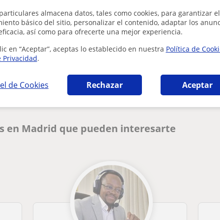
particulares almacena datos, tales como cookies, para garantizar el
ento básico del sitio, personalizar el contenido, adaptar los anunc
eficacia, así como para ofrecerte una mejor experiencia.
lic en “Aceptar”, aceptas lo establecido en nuestra
Política de Cook
¿Hay algún error en este perfil?
Cuéntanos
e Privacidad
.
el de Cookies
Rechazar
Aceptar
és en Madrid que pueden interesarte