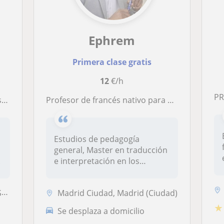
Ephrem
Primera clase gratis
12
€/h
P
es
Profesor de francés nativo para niños, adultos y empresas, colegios y centros de idiomas
Estudios de pedagogía
general, Master en traducción
.
e interpretación en los
servicio...
s
Madrid Ciudad, Madrid (Ciudad)
★
Se desplaza a domicilio