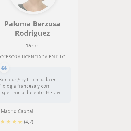
Paloma Berzosa
Rodriguez
15
€/h
ROFESORA LICENCIADA EN FILOLOGIA FRANCESA
Bonjour,Soy Licenciada en
filologia francesa y con
experiencia docente. He vivido
en...
Madrid Capital
★
★
★
★
(4,2)