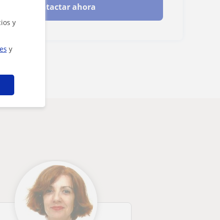
Contactar ahora
ios y
ies
y